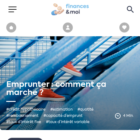
Emprunter : comment ça
marche ?
#crédit hypothécaire
#estimation
#quotité
#remboursement
#capacité d’emprunt
4 Min.
#taux d’intérêt fixe
#taux d’intérêt variable