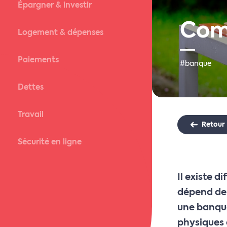
Épargner & investir
Com
Logement & dépenses
Paiements
#banque
Dettes
Travail
Retour
Sécurité en ligne
Il existe 
dépend de 
une banque
physiques 