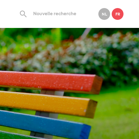
NL
FR