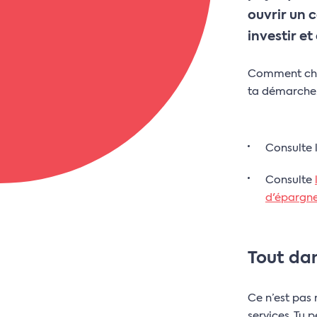
ouvrir un 
investir e
Comment chois
ta démarche
Consulte l
Consulte
d'épargn
Tout da
Ce n’est pas 
services. Tu 